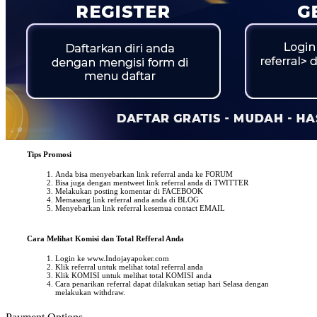
Tips Promosi
Anda bisa menyebarkan link referral anda ke FORUM
Bisa juga dengan mentweet link referral anda di TWITTER
Melakukan posting komentar di FACEBOOK
Memasang link referral anda anda di BLOG
Menyebarkan link referral kesemua contact EMAIL
Cara Melihat Komisi dan Total Refferal Anda
Login ke www.Indojayapoker.com
Klik referral untuk melihat total referral anda
Klik KOMISI untuk melihat total KOMISI anda
Cara penarikan referral dapat dilakukan setiap hari Selasa dengan
melakukan withdraw.