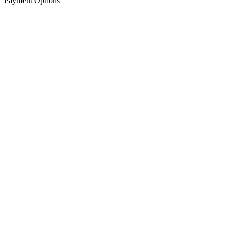
Payment Options