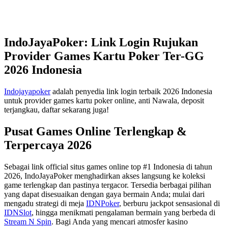
IndoJayaPoker: Link Login Rujukan
Provider Games Kartu Poker Ter-GG
2026 Indonesia
Indojayapoker
adalah penyedia link login terbaik 2026 Indonesia
untuk provider games kartu poker online, anti Nawala, deposit
terjangkau, daftar sekarang juga!
Pusat Games Online Terlengkap &
Terpercaya 2026
Sebagai link official situs games online top #1 Indonesia di tahun
2026, IndoJayaPoker menghadirkan akses langsung ke koleksi
game terlengkap dan pastinya tergacor. Tersedia berbagai pilihan
yang dapat disesuaikan dengan gaya bermain Anda; mulai dari
mengadu strategi di meja
IDNPoker
, berburu jackpot sensasional di
IDNSlot
, hingga menikmati pengalaman bermain yang berbeda di
Stream N Spin
. Bagi Anda yang mencari atmosfer kasino