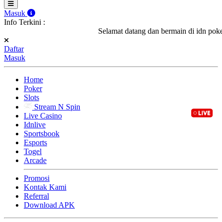
Masuk
Info Terkini :
Selamat datang dan bermain di idn poker o
Daftar
Masuk
Home
Poker
Slots
Stream N Spin
Live Casino
Idnlive
Sportsbook
Esports
Togel
Arcade
Promosi
Kontak Kami
Referral
Download APK