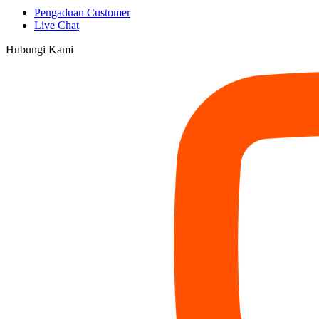
Pengaduan Customer
Live Chat
Hubungi Kami