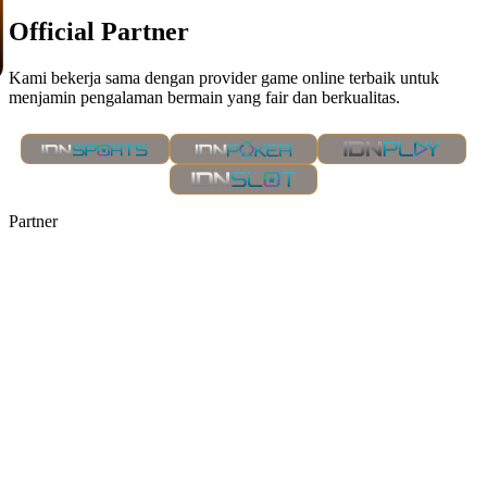
Official Partner
Kami bekerja sama dengan provider game online terbaik untuk
menjamin pengalaman bermain yang fair dan berkualitas.
Partner