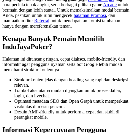
para pecinta tebak angka, serta berbagai pilihan game
Arcade
untuk
bermain dengan lebih santai. Untuk memaksimalkan modal bermain
Anda, pastikan untuk rutin mengecek
halaman Promosi
, dan
manfaatkan fitur
Referral
untuk mendapatkan komisi tambahan
hanya dengan mereferensikan teman.
Kenapa Banyak Pemain Memilih
IndoJayaPoker?
Halaman ini dirancang ringan, cepat diakses, mobile-friendly, dan
informatif agar pengguna nyaman serta bot Google lebih mudah
memahami struktur kontennya.
Struktur konten jelas dengan heading yang rapi dan deskripsi
relevan.
Tombol aksi utama mudah dijangkau untuk proses daftar,
login, dan livechat.
Optimasi metadata SEO dan Open Graph untuk memperkuat
visibilitas di mesin pencari.
Desain AMP-friendly untuk performa cepat dan stabil di
perangkat mobile.
Informasi Kepercayaan Pengguna