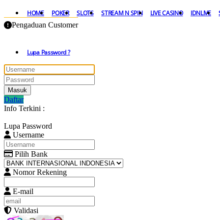
HOME
POKER
SLOTS
STREAM N SPIN
LIVE CASINO
IDNLIVE
Pengaduan Customer
Lupa Password ?
username
Password
Masuk
Daftar
Info Terkini :
Lupa Password
Username
Pilih Bank
Nomor Rekening
E-mail
Validasi