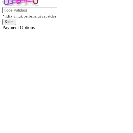
* Klik untuk perbaharui capatcha
Kirim
Payment Options